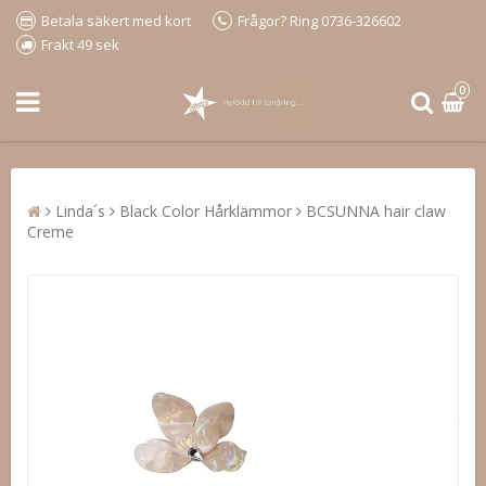
Betala säkert med kort
Frågor? Ring 0736-326602
Frakt 49 sek
0
Linda´s
Black Color Hårklämmor
BCSUNNA hair claw
Creme