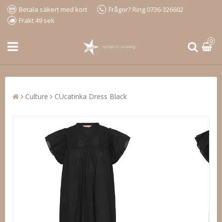
Betala säkert med kort
Frågor? Ring 0736-326602
Frakt 49 sek
0
Culture
CUcatinka Dress Black