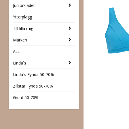
Juniorkläder
Ytterplagg
Till lilla mig
Märken
Acc
Linda´s
Linda´s Fynda 50-70%
Zillstar Fynda 50-70%
Grunt 50-70%