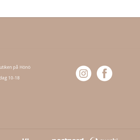
butiken på Hönö
dag 10-18
6