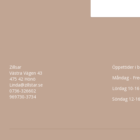
Zillsar
Öppettider i 
Västra Vägen 43
Måndag - Fre
475 42 Hönö
Linda@zillstar.se
Lördag 10-16
0736-326602
969730-3734
Söndag 12-1