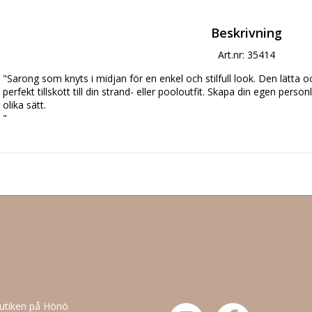
Beskrivning
Art.nr: 35414
"Sarong som knyts i midjan för en enkel och stilfull look. Den lätta och
perfekt tillskott till din strand- eller pooloutfit. Skapa din egen perso
olika sätt.

butiken på Hönö