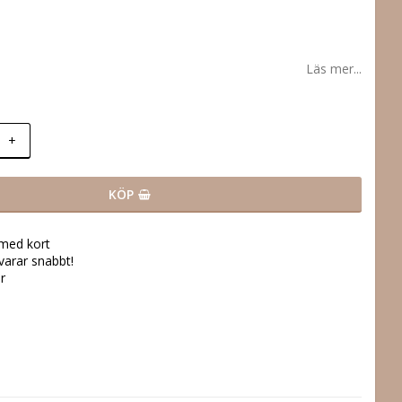
Läs mer...
+
KÖP
 med kort
svarar snabbt!
r