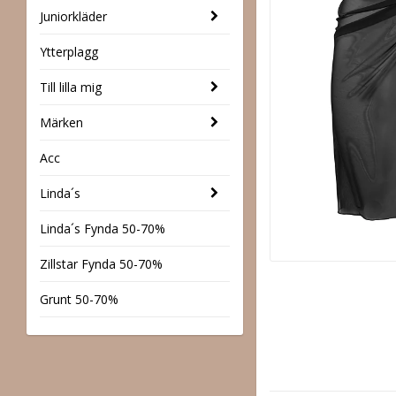
Juniorkläder
Ytterplagg
Till lilla mig
Märken
Acc
Linda´s
Linda´s Fynda 50-70%
Zillstar Fynda 50-70%
Grunt 50-70%