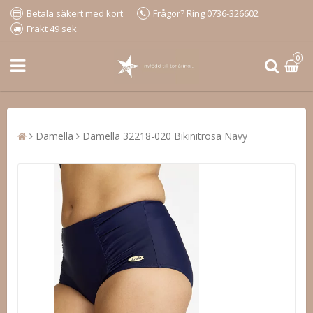
Betala säkert med kort
Frågor? Ring 0736-326602
Frakt 49 sek
0
Damella
Damella 32218-020 Bikinitrosa Navy