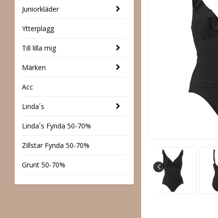
Juniorkläder
Ytterplagg
Till lilla mig
Märken
Acc
Linda´s
Linda´s Fynda 50-70%
Zillstar Fynda 50-70%
Grunt 50-70%