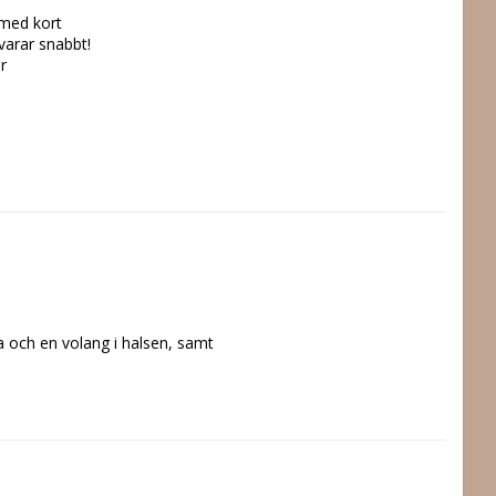
 med kort
svarar snabbt!
r
och en volang i halsen, samt 