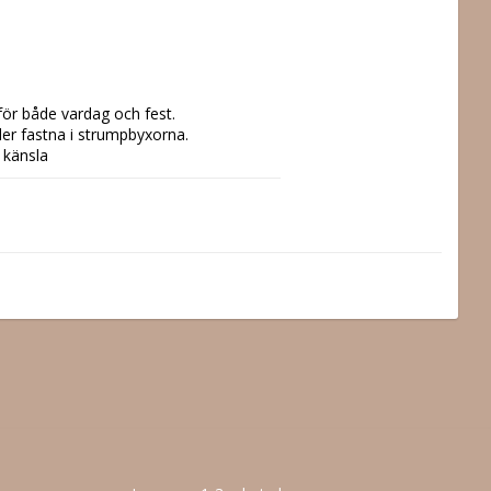
ör både vardag och fest. 

ler fastna i strumpbyxorna. 

 känsla