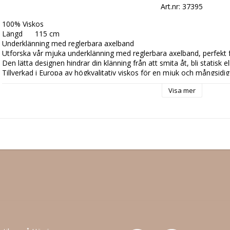
Art.nr: 37395
100% Viskos

Längd	115 cm

Underklänning med reglerbara axelband

Utforska vår mjuka underklänning med reglerbara axelband, perfekt f
Den lätta designen hindrar din klänning från att smita åt, bli statisk el
Tillverkad i Europa av högkvalitativ viskos för en mjuk och mångsidig
Visa mer