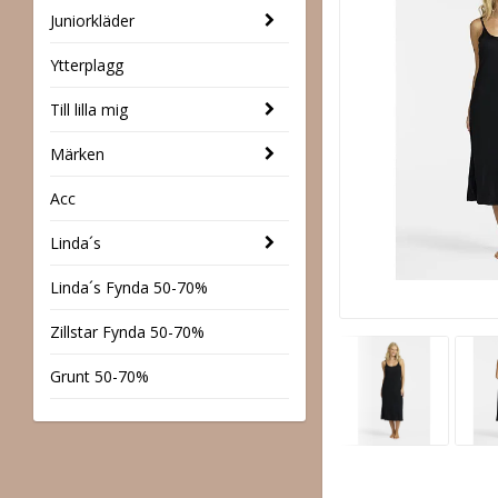
Juniorkläder
Ytterplagg
Till lilla mig
Märken
Acc
Linda´s
Linda´s Fynda 50-70%
Zillstar Fynda 50-70%
Grunt 50-70%