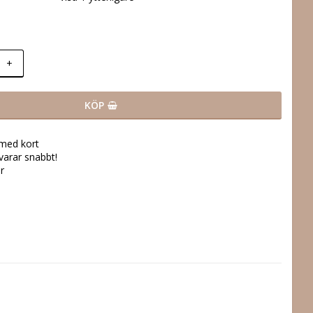
+
KÖP
 med kort
svarar snabbt!
r