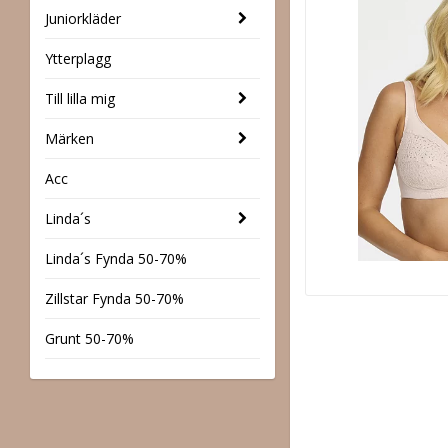
Juniorkläder
Ytterplagg
Till lilla mig
Märken
Acc
Linda´s
Linda´s Fynda 50-70%
Zillstar Fynda 50-70%
Grunt 50-70%