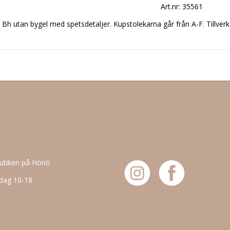
Art.nr: 35561
butiken på Hönö
dag 10-18
6