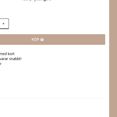
+
KÖP
 med kort
svarar snabbt!
r