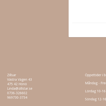
Zillsar
Öppettider i 
Västra Vägen 43
Måndag - Fre
475 42 Hönö
Linda@zillstar.se
Lördag 10-16
0736-326602
969730-3734
Söndag 12-1