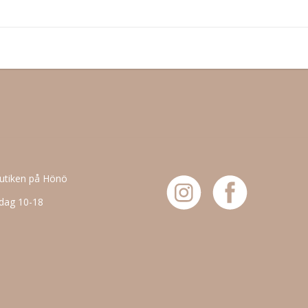
butiken på Hönö
dag 10-18
6