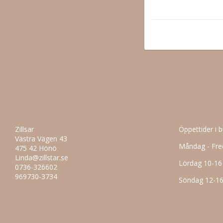
Zillsar
Öppettider i 
Västra Vägen 43
Måndag - Fre
475 42 Hönö
Linda@zillstar.se
Lördag 10-16
0736-326602
969730-3734
Söndag 12-1