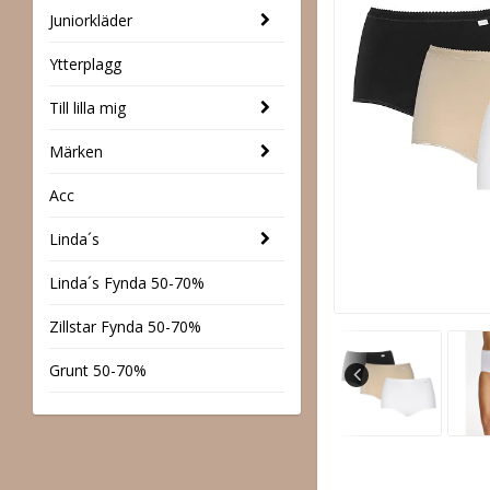
Juniorkläder
Ytterplagg
Till lilla mig
Märken
Acc
Linda´s
Linda´s Fynda 50-70%
Zillstar Fynda 50-70%
Grunt 50-70%