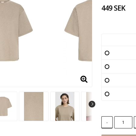
449 SEK
-