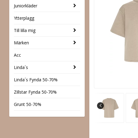
Juniorkläder
Ytterplagg
Till lilla mig
Märken
Acc
Linda´s
Linda´s Fynda 50-70%
Zillstar Fynda 50-70%
Grunt 50-70%