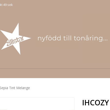
kt 49 sek
Sepia Tint Melange
IHCOZY 