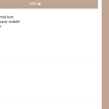
KÖP
 med kort
svarar snabbt!
r