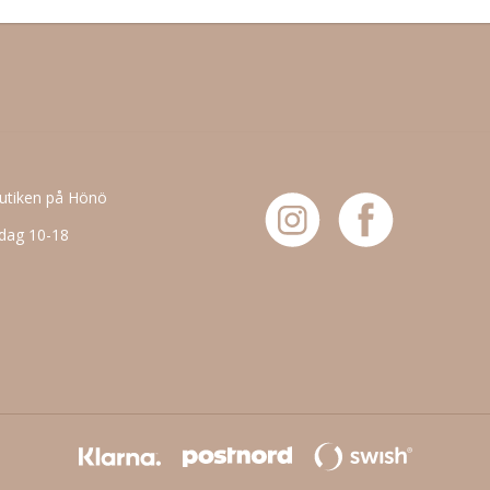
butiken på Hönö
dag 10-18
6