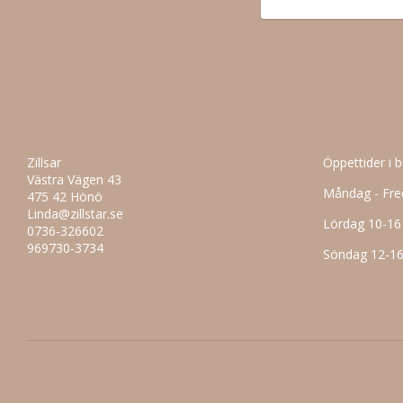
Zillsar
Öppettider i 
Västra Vägen 43
Måndag - Fre
475 42 Hönö
Linda@zillstar.se
Lördag 10-16
0736-326602
969730-3734
Söndag 12-1