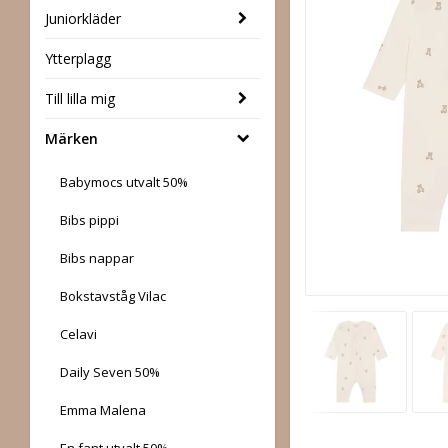
Juniorkläder
Ytterplagg
Till lilla mig
Märken
Babymocs utvalt 50%
Bibs pippi
Bibs nappar
Bokstavståg Vilac
Celavi
Daily Seven 50%
Emma Malena
En fant utvalt 50%