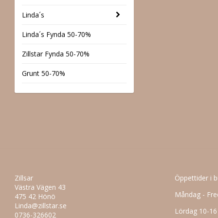
Linda´s
Linda´s Fynda 50-70%
Zillstar Fynda 50-70%
Grunt 50-70%
Zillsar
Öppettider i 
Västra Vägen 43
Måndag - Fre
475 42 Hönö
Linda@zillstar.se
Lördag 10-16
0736-326602