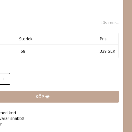
Läs mer...
Storlek
Pris
68
339 SEK
+
KÖP
 med kort
svarar snabbt!
r