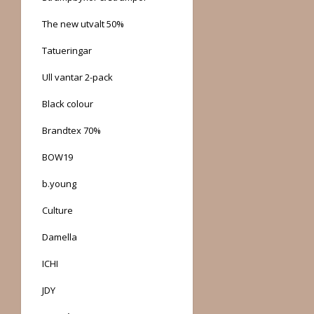
The new utvalt 50%
Tatueringar
Ull vantar 2-pack
Black colour
Brandtex 70%
BOW19
b.young
Culture
Damella
ICHI
JDY