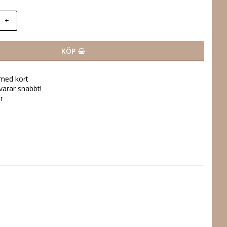
+
KÖP
 med kort
svarar snabbt!
r