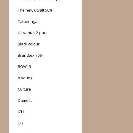
The new utvalt 50%
Tatueringar
Ull vantar 2-pack
Black colour
Brandtex 70%
BOW19
b.young
Culture
Damella
ICHI
JDY