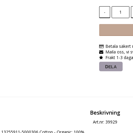
-
Betala säkert
Maila oss, vi 
Frakt 1-3 daga
DELA
Beskrivning
Art.nr: 39929
13255911-5000306 Cotton - Organic: 100%