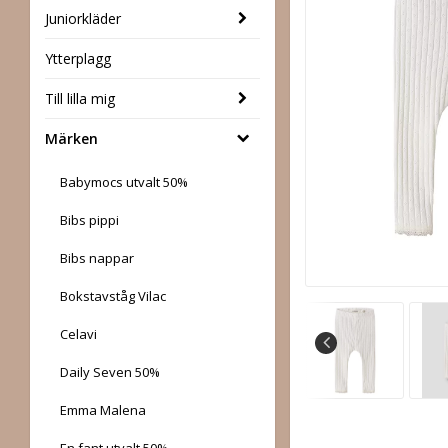
Juniorkläder
Ytterplagg
Till lilla mig
Märken
Babymocs utvalt 50%
Bibs pippi
Bibs nappar
Bokstavståg Vilac
Celavi
Daily Seven 50%
Emma Malena
En fant utvalt 50%