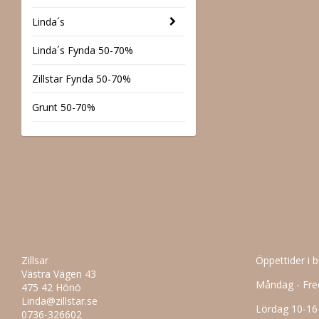
Linda´s
Linda´s Fynda 50-70%
Zillstar Fynda 50-70%
Grunt 50-70%
Zillsar
Öppettider i 
Västra Vägen 43
Måndag - Fre
475 42 Hönö
Linda@zillstar.se
Lördag 10-16
0736-326602