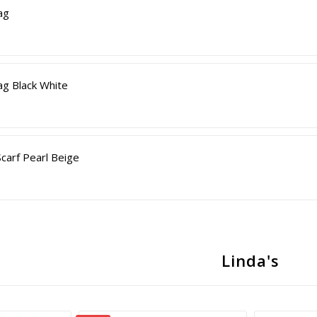
ag
ag Black White
 Scarf Pearl Beige
Linda's