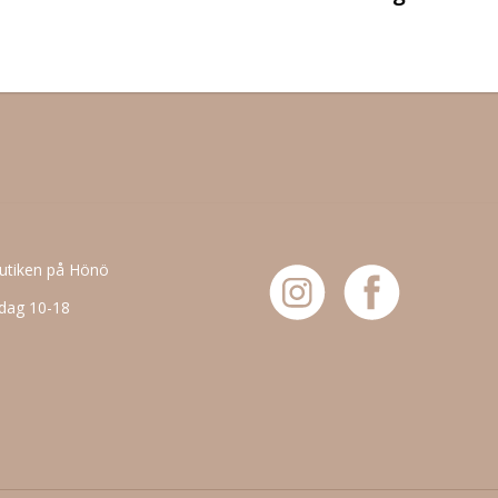
butiken på Hönö
dag 10-18
6