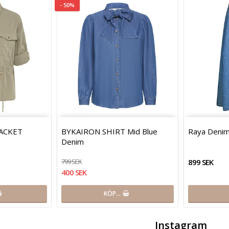
- 50%
JACKET
BYKAIRON SHIRT Mid Blue
Raya Denim 
Denim
799 SEK
899 SEK
400 SEK
KÖP…
Instagram