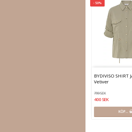
- 50%
BYDIVISO SHIRT 
Vetiver
799 SEK
400 SEK
KÖP…