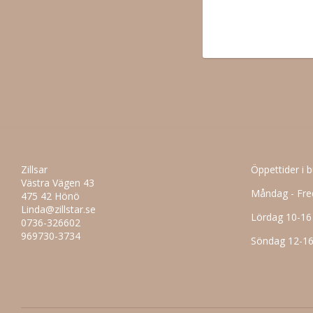
Zillsar
Öppettider i 
Västra Vägen 43
Måndag - Fre
475 42 Hönö
Linda@zillstar.se
Lördag 10-16
0736-326602
969730-3734
Söndag 12-1