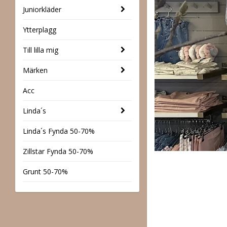
Juniorkläder
Ytterplagg
Till lilla mig
Märken
Acc
Linda´s
Linda´s Fynda 50-70%
Zillstar Fynda 50-70%
Grunt 50-70%