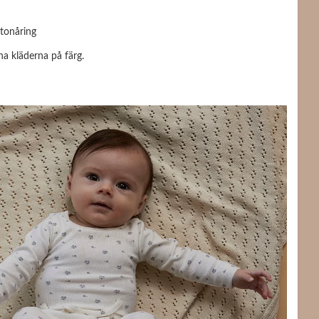
 tonåring
na kläderna på färg.