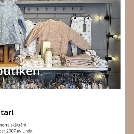
butiken
tar!
 norra skärgård.
er 2007 av Linda.