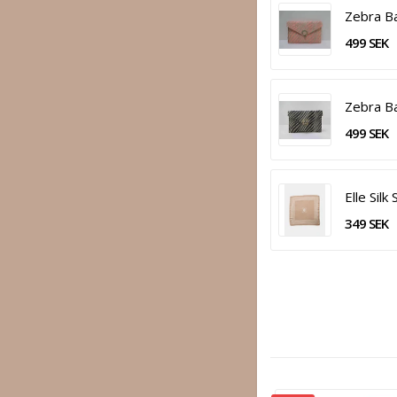
Zebra B
499 SEK
Zebra B
499 SEK
Elle Silk
349 SEK