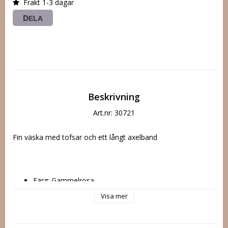
Frakt 1-3 dagar
DELA
Beskrivning
Art.nr: 30721
Fin väska med tofsar och ett långt axelband
Färg: Gammelrosa
Visa mer
Läder imitation
1 / kort