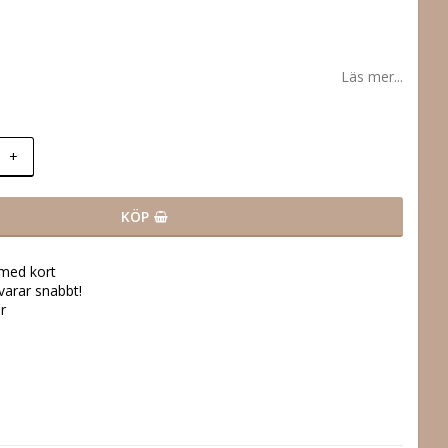
Läs mer...
+
KÖP
 med kort
svarar snabbt!
r