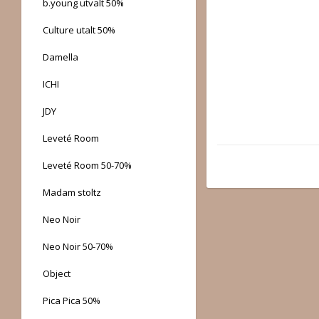
b.young utvalt 50%
Culture utalt 50%
Damella
ICHI
JDY
Leveté Room
Leveté Room 50-70%
Madam stoltz
Neo Noir
Neo Noir 50-70%
Object
Pica Pica 50%