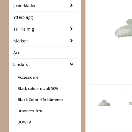
Juniorkläder
Ytterplagg
Till lilla mig
Märken
Acc
Linda´s
Accessoarer
Black colour utvalt 50%
Black Color Hårklämmor
Brandtex 70%
BOW19