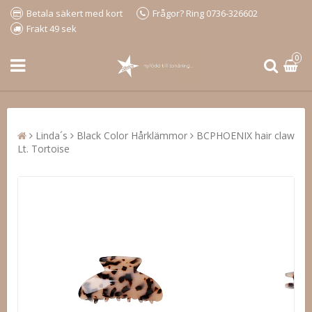
Betala säkert med kort
Frågor? Ring 0736-326602
Frakt 49 sek
0
Linda´s
Black Color Hårklämmor
BCPHOENIX hair claw
Lt. Tortoise