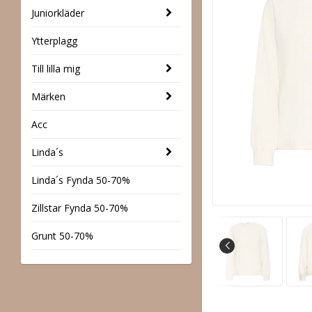
Juniorkläder
Ytterplagg
Till lilla mig
Märken
Acc
Linda´s
Linda´s Fynda 50-70%
Zillstar Fynda 50-70%
Grunt 50-70%