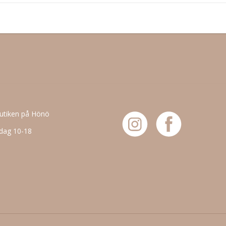
butiken på Hönö
dag 10-18
6