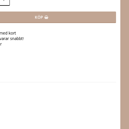
KÖP
 med kort
svarar snabbt!
r