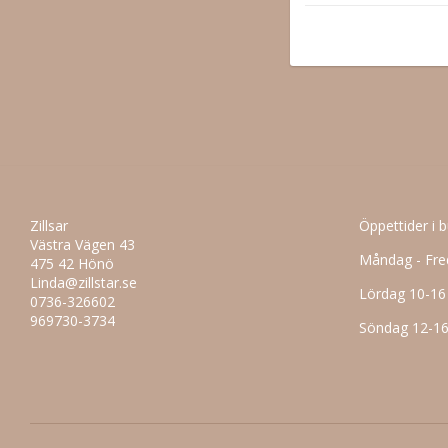
Zillsar
Öppettider i 
Västra Vägen 43
Måndag - Fre
475 42 Hönö
Linda@zillstar.se
Lördag 10-16
0736-326602
969730-3734
Söndag 12-1