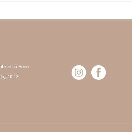
butiken på Hönö
dag 10-18
6