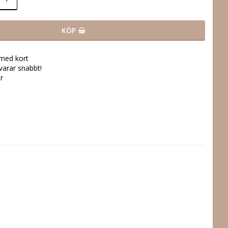
KÖP
 med kort
svarar snabbt!
r