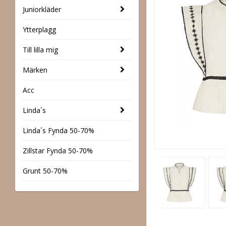
Juniorkläder
Ytterplagg
Till lilla mig
Märken
Acc
Linda´s
Linda´s Fynda 50-70%
Zillstar Fynda 50-70%
Grunt 50-70%