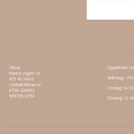
Zillsar
Öppettider i 
Västra Vägen 43
Måndag - Fre
475 42 Hönö
Linda@zillstar.se
Lördag 10-16
0736-326602
969730-3734
Söndag 12-1