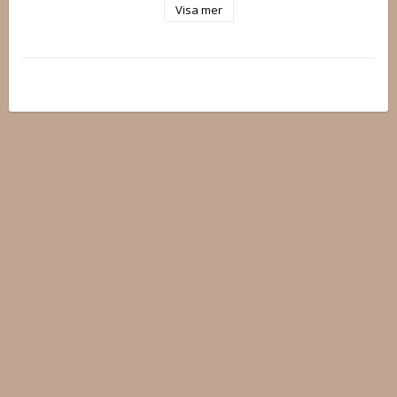
Visa mer
Axelbanden är justerbara, och i D- och E-kupor är de bredare 
för bättre avlastning. 

Dessa storlekar har även tre hyskor i ryggen för ökat stöd