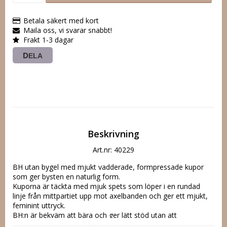
Betala säkert med kort
Maila oss, vi svarar snabbt!
Frakt 1-3 dagar
DELA
Beskrivning
Art.nr: 40229
BH utan bygel med mjukt vadderade, formpressade kupor 
som ger bysten en naturlig form. 

Kuporna är täckta med mjuk spets som löper i en rundad 
linje från mittpartiet upp mot axelbanden och ger ett mjukt, 
feminint uttryck. 

BH:n är bekväm att bära och ger lätt stöd utan att 
kompromissa med komforten. 
