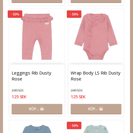
- 50%
- 50%
Leggings Rib Dusty
Wrap Body LS Rib Dusty
Rose
Rose
249 SEK
249 SEK
125 SEK
125 SEK
KÖP…
KÖP…
- 50%