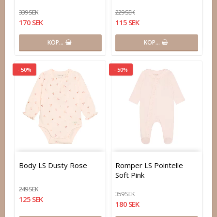
339 SEK
229 SEK
170 SEK
115 SEK
KÖP…
KÖP…
- 50%
- 50%
Body LS Dusty Rose
Romper LS Pointelle
Soft Pink
249 SEK
359 SEK
125 SEK
180 SEK