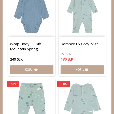
Wrap Body LS Rib
Romper LS Gray Mist
Mountain Spring
359 SEK
249 SEK
180 SEK
KÖP…
KÖP…
- 50%
- 50%