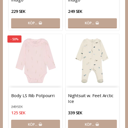
229 SEK
249 SEK
KÖP…
KÖP…
- 50%
Body LS Rib Potpourri
Nightsuit w. Feet Arctic
Ice
249 SEK
125 SEK
339 SEK
KÖP…
KÖP…