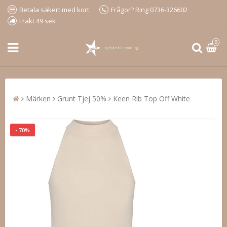
Betala säkert med kort
Frågor? Ring 0736-326602
Frakt 49 sek
0
Märken
Grunt Tjej 50%
Keen Rib Top Off White
- 70%