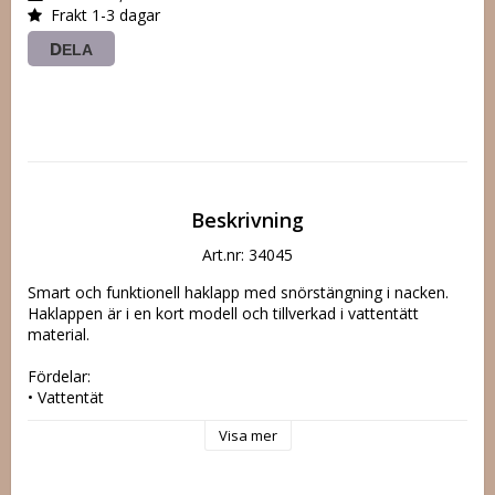
Frakt 1-3 dagar
DELA
Beskrivning
Art.nr: 34045
Smart och funktionell haklapp med snörstängning i nacken.

Haklappen är i en kort modell och tillverkad i vattentätt 
material.

Fördelar:

• Vattentät

• Lätt att rengöra

Visa mer
Komponenter:

• 100 % PU (polyuretan)