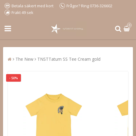
Betala säkert med kort
Frågor? Ring 0736-326602
Frakt 49 sek
0
The New
TNSTTatum SS Tee Cream gold
- 50%