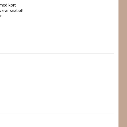
 med kort
svarar snabbt!
r