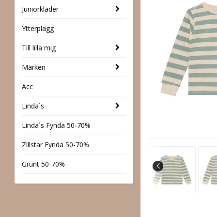
Juniorkläder
Ytterplagg
Till lilla mig
Märken
Acc
Linda´s
Linda´s Fynda 50-70%
Zillstar Fynda 50-70%
Grunt 50-70%