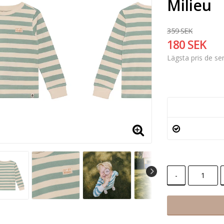
Milieu
359 SEK
180 SEK
Lägsta pris de s
-