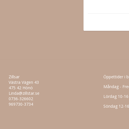
Zillsar
Öppettider i 
Västra Vägen 43
Måndag - Fre
475 42 Hönö
Linda@zillstar.se
Lördag 10-16
0736-326602
969730-3734
Söndag 12-1