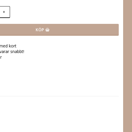
+
KÖP
 med kort
svarar snabbt!
r