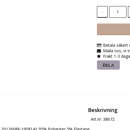
-
Betala säkert
Maila oss, vi 
Frakt 1-3 daga
DELA
Beskrivning
Art.nr: 38672
20126688-1908141 95% Polyester,5% Elastane