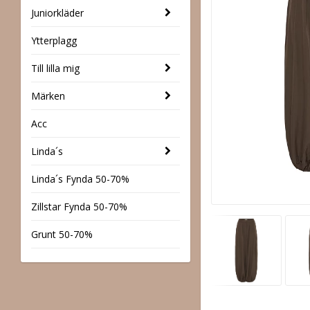
Juniorkläder
Ytterplagg
Till lilla mig
Märken
Acc
Linda´s
Linda´s Fynda 50-70%
Zillstar Fynda 50-70%
Grunt 50-70%