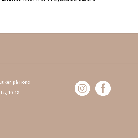
butiken på Hönö
dag 10-18
6