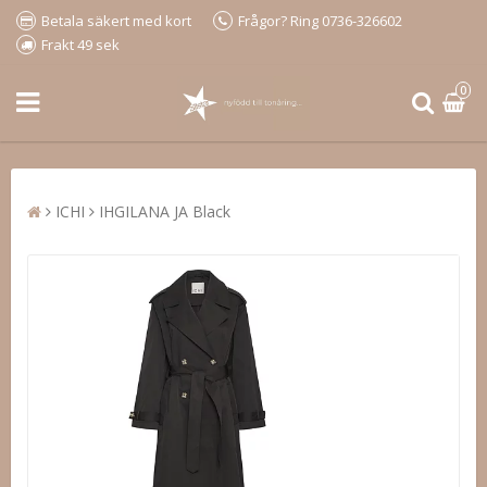
Betala säkert med kort
Frågor? Ring 0736-326602
Frakt 49 sek
0
ICHI
IHGILANA JA Black