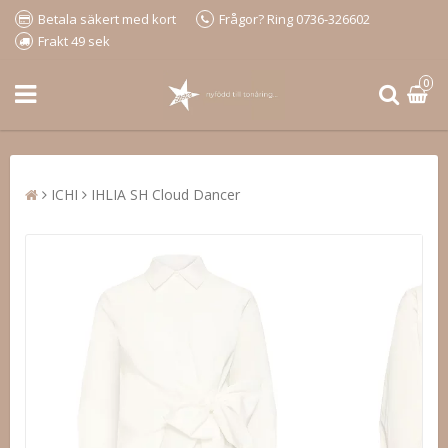
Betala säkert med kort
Frågor? Ring 0736-326602
Frakt 49 sek
0
ICHI
IHLIA SH Cloud Dancer