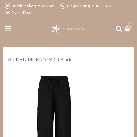
Betala säkert med kort
Frågor? Ring 0736-326602
Frakt 49 sek
0
ICHI
IHLINNO PA CR Black