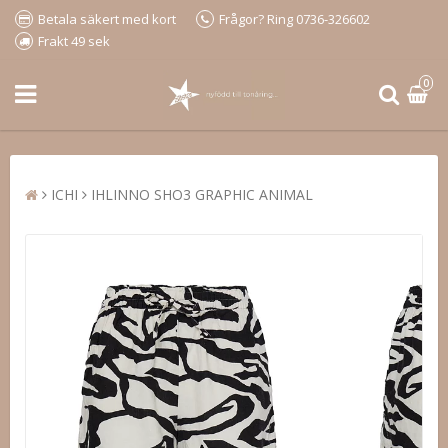
Betala säkert med kort
Frågor? Ring 0736-326602
Frakt 49 sek
0
ICHI
IHLINNO SHO3 GRAPHIC ANIMAL