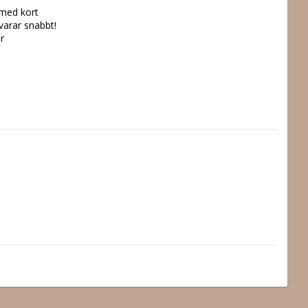
 med kort
svarar snabbt!
r