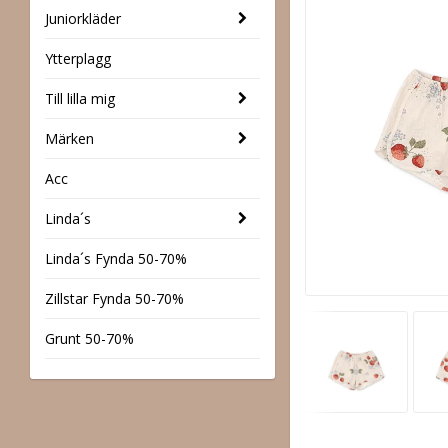
Juniorkläder
Ytterplagg
Till lilla mig
Märken
Acc
Linda´s
Linda´s Fynda 50-70%
Zillstar Fynda 50-70%
Grunt 50-70%