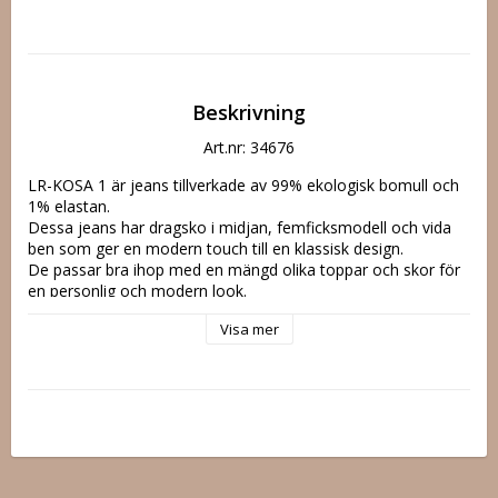
Beskrivning
Art.nr: 34676
LR-KOSA 1 är jeans tillverkade av 99% ekologisk bomull och 
1% elastan. 

Dessa jeans har dragsko i midjan, femficksmodell och vida 
ben som ger en modern touch till en klassisk design. 

De passar bra ihop med en mängd olika toppar och skor för 
en personlig och modern look.

Höft i cm: 26" 102, 27" 104, 28" 106, 29" 108, 30" 110, 31" 
Visa mer
112, 32" 116, 33" 120, 34" 124 

Inseam i cm: 26" 81, 27" 81, 28" 81, 29" 81, 30" 81, 31" 81, 
32" 81, 33" 81, 34" 81 

Nederkant i cm: 26" 49, 27" 50, 28" 51, 29" 52, 30" 53, 31" 
54, 32" 55, 33" 56, 34" 57 

Midja i cm: 26" 73, 27" 75, 28" 77, 29" 79, 30" 81, 31" 83, 32" 
87, 33" 91, 34" 95