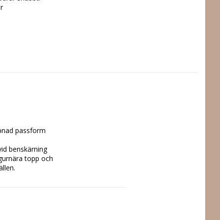
r
pnad passform 

id benskärning 

urnära topp och 

len.

emperatur, Ej kemtvätt