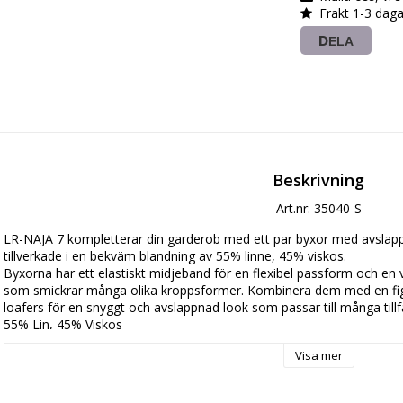
Frakt 1-3 daga
DELA
Beskrivning
Art.nr: 35040-S
LR-NAJA 7 kompletterar din garderob med ett par byxor med avslap
tillverkade i en bekväm blandning av 55% linne, 45% viskos. 

Byxorna har ett elastiskt midjeband för en flexibel passform och en v
som smickrar många olika kroppsformer. Kombinera dem med en fig
loafers för en snyggt och avslappnad look som passar till många tillfäl
55% Lin, 45% Viskos

 30°C Fintvätt, Använd ej blekmedel, Ej torktumling, Stryk med låg t
Visa mer