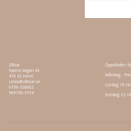
Zillsar
Öppettider i 
Västra Vägen 43
Måndag - Fre
475 42 Hönö
Linda@zillstar.se
Lördag 10-16
0736-326602
969730-3734
Söndag 12-1