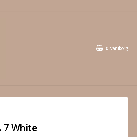
0
Varukorg
 7 White