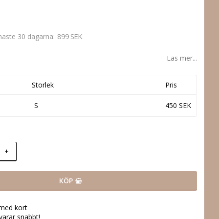
899 SEK
enaste 30 dagarna
Läs mer...
Storlek
Pris
S
450 SEK
+
KÖP
 med kort
svarar snabbt!