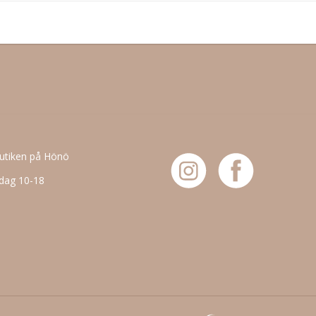
butiken på Hönö
dag 10-18
6