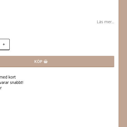
Läs mer...
+
KÖP
 med kort
svarar snabbt!
r