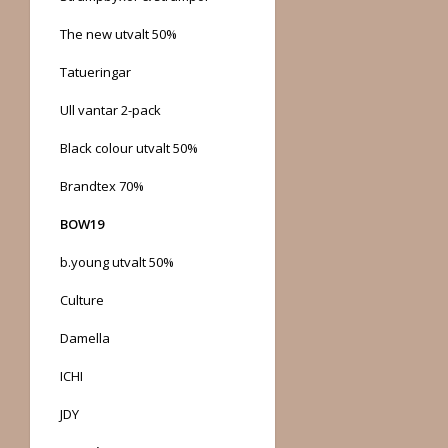
The new utvalt 50%
Tatueringar
Ull vantar 2-pack
Black colour utvalt 50%
Brandtex 70%
BOW19
b.young utvalt 50%
Culture
Damella
ICHI
JDY