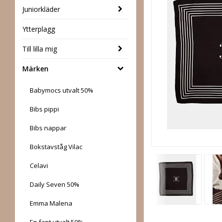
Juniorkläder
Ytterplagg
Till lilla mig
Märken
Babymocs utvalt 50%
Bibs pippi
Bibs nappar
Bokstavståg Vilac
Celavi
Daily Seven 50%
Emma Malena
En fant utvalt 50%