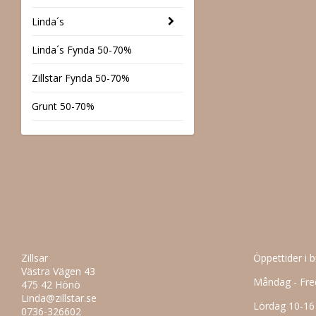
Linda´s
Linda´s Fynda 50-70%
Zillstar Fynda 50-70%
Grunt 50-70%
Zillsar
Öppettider i 
Västra Vägen 43
Måndag - Fre
475 42 Hönö
Linda@zillstar.se
Lördag 10-16
0736-326602