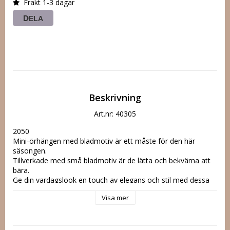
Frakt 1-3 dagar
DELA
Beskrivning
Art.nr: 40305
2050

Mini-örhängen med bladmotiv är ett måste för den här 
säsongen. 

Tillverkade med små bladmotiv är de lätta och bekväma att 
bära. 

Ge din vardagslook en touch av elegans och stil med dessa 
underbara örhängen.

Visa mer
Storlek: 6,5 cm

Material: 50 % akryl, 45 % zinklegering, 5 % rostfritt stål

Nickeltestade