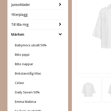
Juniorkläder
Ytterplagg
Till lilla mig
Märken
Babymocs utvalt 50%
Bibs pippi
Bibs nappar
Bokstavståg Vilac
Celavi
Daily Seven 50%
Emma Malena
En fant utvalt 50%