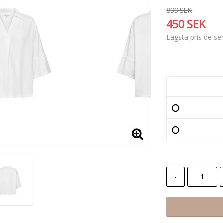
899 SEK
450 SEK
Lägsta pris de s
-