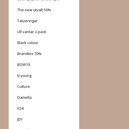
The new utvalt 50%
Tatueringar
Ull vantar 2-pack
Black colour
Brandtex 70%
BOW19
b.young
Culture
Damella
ICHI
JDY