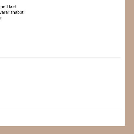
 med kort
svarar snabbt!
r