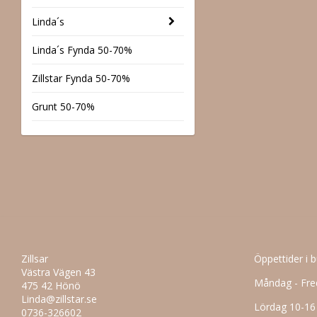
Linda´s
Linda´s Fynda 50-70%
Zillstar Fynda 50-70%
Grunt 50-70%
Zillsar
Öppettider i 
Västra Vägen 43
Måndag - Fre
475 42 Hönö
Linda@zillstar.se
Lördag 10-16
0736-326602