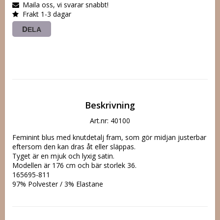
Maila oss, vi svarar snabbt!
Frakt 1-3 dagar
DELA
Beskrivning
Art.nr: 40100
Feminint blus med knutdetalj fram, som gör midjan justerbar 
eftersom den kan dras åt eller släppas. 

Tyget är en mjuk och lyxig satin. 

Modellen är 176 cm och bär storlek 36.

165695-811

97% Polyester / 3% Elastane