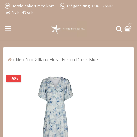
Betala säkert med kort
Frågor? Ring 0736-326602
Frakt 49 sek
0
Neo Noir
Illana Floral Fusion Dress Blue
- 50%