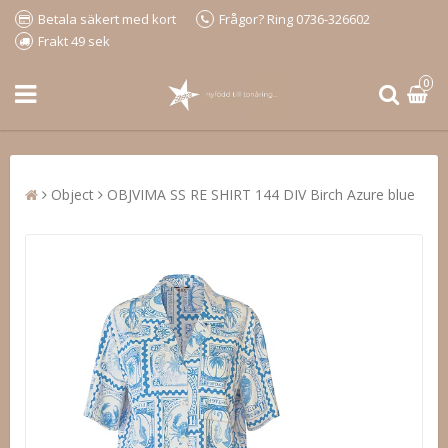
Betala säkert med kort
Frågor? Ring 0736-326602
Frakt 49 sek
0
Object
OBJVIMA SS RE SHIRT 144 DIV Birch Azure blue