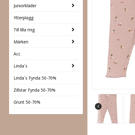
Juniorkläder
Ytterplagg
Till lilla mig
Märken
Acc
Linda´s
Linda´s Fynda 50-70%
Zillstar Fynda 50-70%
Grunt 50-70%