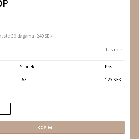
OP
249 SEK
enaste 30 dagarna
Läs mer...
Storlek
Pris
68
125 SEK
+
KÖP