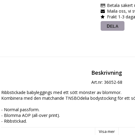
Betala säkert
Maila oss, vi 
Frakt 1-3 daga
DELA
Beskrivning
Art.nr: 36052-68
Ribbstickade babyleggings med ett sött mönster av blommor. 

Kombinera med den matchande TNSBOdelia bodystocking för ett sött
- Normal passform.

- Blomma AOP (all-over print).

- Ribbstickad.

- Elastiskt midjeband.

Visa mer
- GOTS ekologiskt certifierat av CU842535
