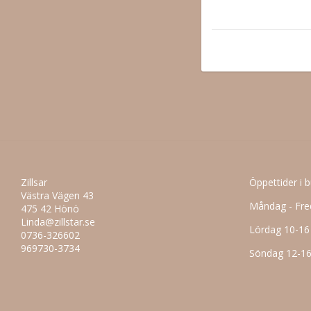
Zillsar
Öppettider i 
Västra Vägen 43
Måndag - Fre
475 42 Hönö
Linda@zillstar.se
Lördag 10-16
0736-326602
969730-3734
Söndag 12-1