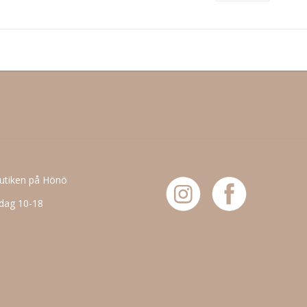
TNSB6155-95% Cotton Organic GOTS, 5% Elastane
butiken på Hönö
dag 10-18
6