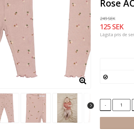
Rose A
249 SEK
125 SEK
Lägsta pris de s
-