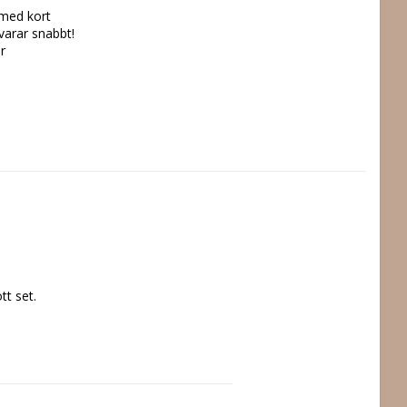
 med kort
svarar snabbt!
r
 set.
