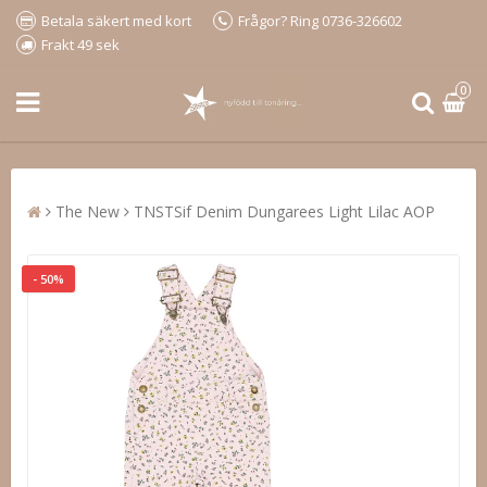
Betala säkert med kort
Frågor? Ring 0736-326602
Frakt 49 sek
0
The New
TNSTSif Denim Dungarees Light Lilac AOP
- 50%