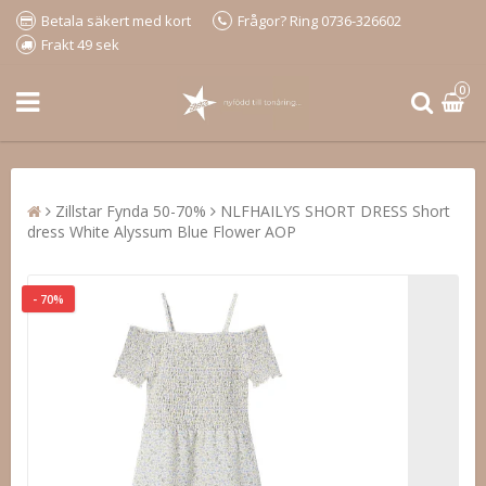
Betala säkert med kort
Frågor? Ring 0736-326602
Frakt 49 sek
0
Zillstar Fynda 50-70%
NLFHAILYS SHORT DRESS Short
dress White Alyssum Blue Flower AOP
- 70%